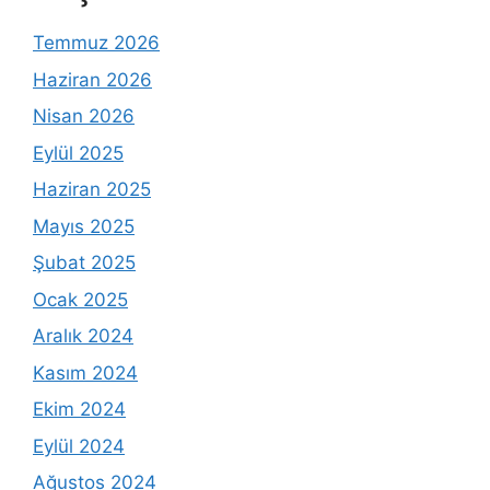
Temmuz 2026
Haziran 2026
Nisan 2026
Eylül 2025
Haziran 2025
Mayıs 2025
Şubat 2025
Ocak 2025
Aralık 2024
Kasım 2024
Ekim 2024
Eylül 2024
Ağustos 2024