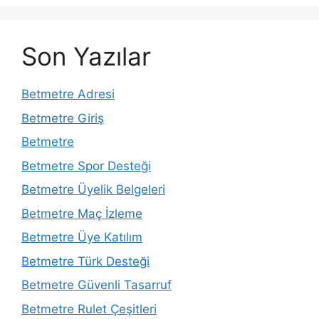
Son Yazılar
Betmetre Adresi
Betmetre Giriş
Betmetre
Betmetre Spor Desteği
Betmetre Üyelik Belgeleri
Betmetre Maç İzleme
Betmetre Üye Katılım
Betmetre Türk Desteği
Betmetre Güvenli Tasarruf
Betmetre Rulet Çeşitleri