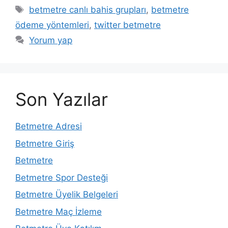
Etiketler
betmetre canlı bahis grupları
,
betmetre
ödeme yöntemleri
,
twitter betmetre
Yorum yap
Son Yazılar
Betmetre Adresi
Betmetre Giriş
Betmetre
Betmetre Spor Desteği
Betmetre Üyelik Belgeleri
Betmetre Maç İzleme