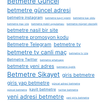
Betmetre Güncel
betmetre güncel adresi
betmetre instagram
betmetre kayıt i̇şlemi
betmetre kaç oldu
betmetre maç izle
betmetre mobil uygulaması
betmetre müşteri desteği
betmetre nasil bir site
betmetre promosyon kodu
Betmetre Telegram
betmetre tv
betmetre tv canli maç
betmetre tv izle
Betmetre Twitter
betmetre whatsapp
betmetre yeni adres
betmetre üyelik
Betmetre Şikayet
giris betmetre
giris yap betmetre
güncel adresi betmetre
kayit betmetre
güncel betmetre
twitter betmetre
yeni adresi betmetre
yeni giris betmetre