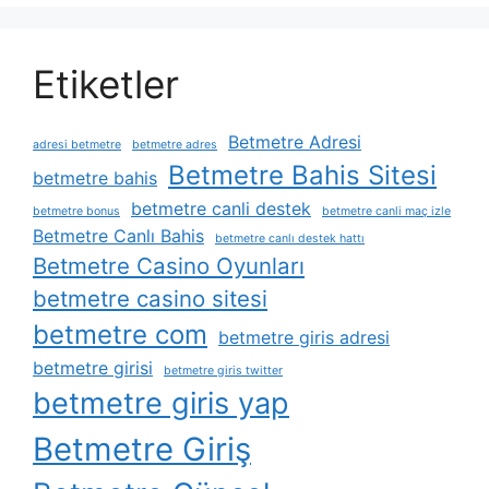
Etiketler
Betmetre Adresi
adresi betmetre
betmetre adres
Betmetre Bahis Sitesi
betmetre bahis
betmetre canli destek
betmetre bonus
betmetre canli maç izle
Betmetre Canlı Bahis
betmetre canlı destek hattı
Betmetre Casino Oyunları
betmetre casino sitesi
betmetre com
betmetre giris adresi
betmetre girisi
betmetre giris twitter
betmetre giris yap
Betmetre Giriş