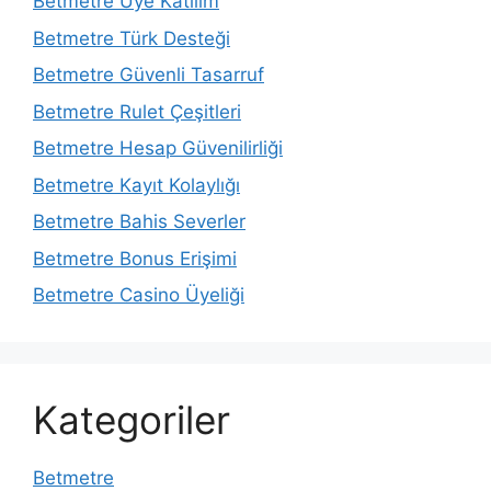
Betmetre Üye Katılım
Betmetre Türk Desteği
Betmetre Güvenli Tasarruf
Betmetre Rulet Çeşitleri
Betmetre Hesap Güvenilirliği
Betmetre Kayıt Kolaylığı
Betmetre Bahis Severler
Betmetre Bonus Erişimi
Betmetre Casino Üyeliği
Kategoriler
Betmetre