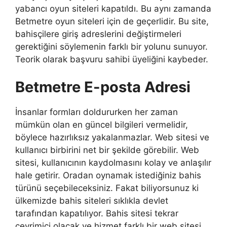
yabancı oyun siteleri kapatıldı. Bu aynı zamanda
Betmetre oyun siteleri için de geçerlidir. Bu site,
bahisçilere giriş adreslerini değiştirmeleri
gerektiğini söylemenin farklı bir yolunu sunuyor.
Teorik olarak başvuru sahibi üyeliğini kaybeder.
Betmetre E-posta Adresi
İnsanlar formları doldururken her zaman
mümkün olan en güncel bilgileri vermelidir,
böylece hazırlıksız yakalanmazlar. Web sitesi ve
kullanıcı birbirini net bir şekilde görebilir. Web
sitesi, kullanıcının kaydolmasını kolay ve anlaşılır
hale getirir. Oradan oynamak istediğiniz bahis
türünü seçebileceksiniz. Fakat biliyorsunuz ki
ülkemizde bahis siteleri sıklıkla devlet
tarafından kapatılıyor. Bahis sitesi tekrar
çevrimiçi olacak ve hizmet farklı bir web sitesi