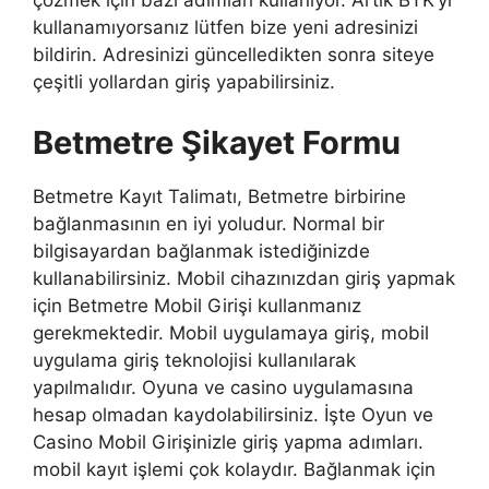
çözmek için bazı adımları kullanıyor. Artık BTK’yı
kullanamıyorsanız lütfen bize yeni adresinizi
bildirin. Adresinizi güncelledikten sonra siteye
çeşitli yollardan giriş yapabilirsiniz.
Betmetre Şikayet Formu
Betmetre Kayıt Talimatı, Betmetre birbirine
bağlanmasının en iyi yoludur. Normal bir
bilgisayardan bağlanmak istediğinizde
kullanabilirsiniz. Mobil cihazınızdan giriş yapmak
için Betmetre Mobil Girişi kullanmanız
gerekmektedir. Mobil uygulamaya giriş, mobil
uygulama giriş teknolojisi kullanılarak
yapılmalıdır. Oyuna ve casino uygulamasına
hesap olmadan kaydolabilirsiniz. İşte Oyun ve
Casino Mobil Girişinizle giriş yapma adımları.
mobil kayıt işlemi çok kolaydır. Bağlanmak için