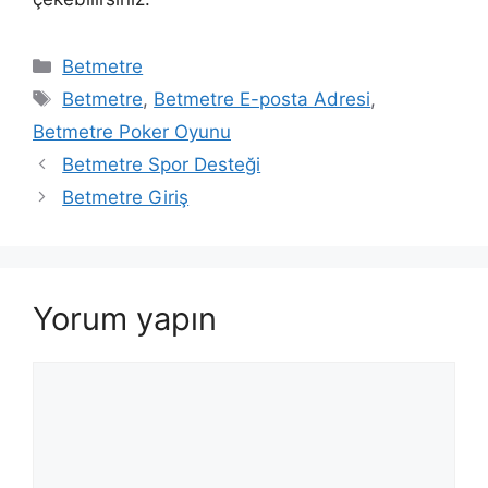
Kategoriler
Betmetre
Etiketler
Betmetre
,
Betmetre E-posta Adresi
,
Betmetre Poker Oyunu
Betmetre Spor Desteği
Betmetre Giriş
Yorum yapın
Yorum