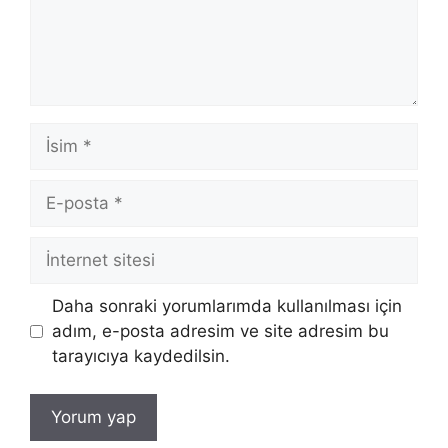
İsim
E-
posta
İnternet
sitesi
Daha sonraki yorumlarımda kullanılması için
adım, e-posta adresim ve site adresim bu
tarayıcıya kaydedilsin.