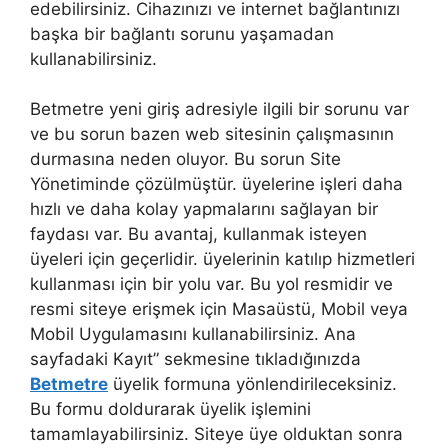
edebilirsiniz. Cihazınızı ve internet bağlantınızı
başka bir bağlantı sorunu yaşamadan
kullanabilirsiniz.
Betmetre yeni giriş adresiyle ilgili bir sorunu var
ve bu sorun bazen web sitesinin çalışmasının
durmasına neden oluyor. Bu sorun Site
Yönetiminde çözülmüştür. üyelerine işleri daha
hızlı ve daha kolay yapmalarını sağlayan bir
faydası var. Bu avantaj, kullanmak isteyen
üyeleri için geçerlidir. üyelerinin katılıp hizmetleri
kullanması için bir yolu var. Bu yol resmidir ve
resmi siteye erişmek için Masaüstü, Mobil veya
Mobil Uygulamasını kullanabilirsiniz. Ana
sayfadaki Kayıt” sekmesine tıkladığınızda
Betmetre
üyelik formuna yönlendirileceksiniz.
Bu formu doldurarak üyelik işlemini
tamamlayabilirsiniz. Siteye üye olduktan sonra