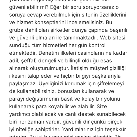
güvenilebilir mi? Eğer bir soru soruyorsanız o
soruya cevap verebilmek için sitenin özelliklerini
ve hizmet konseptlerini incelemelisiniz. Bu
gruba dahil olan şirketler dünya çapında başarılı
ve güvenli olmaları ile tanınmaktadır. Web sitesi
sunduğu tüm hizmetleri her gün kontrol
etmektedir. Denetim ilkeleri casinoların ne kadar
adil, şeffaf, dengeli ve bilinçli olduğu esas
alınarak oluşturulmuştur. İletişim müşteri gizliliği
ilkesini takip eder ve hiçbir bilgiyi başkalarıyla
paylaşmaz. Üyeliğinizi korumak için şifrelemeyi
de kullanabilirsiniz. bonusları kullanarak ve
parayı değiştirmenin basit ve kolay bir yolunu
kullanarak para koyabilir ve alabilir. Size
yardımcı olabilecek ve canlı destek sunabilecek
biri her zaman vardır. güvenilirdir çünkü birçok
iyi niteliğe sahiptirler. Yardımlarınız için teşekkür