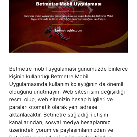
Betmetre mobil uygulaması günümüzde binlerce
kişinin kullandığı Betmetre Mobil
Uygulamasında kullanım kolaylığının da önemli
olduğunu unutmayın. Web sitesi isim değişikliği
resmi olup, web sitenizin hesap bilgileri ve
paraları otomatik olarak yeni adrese
aktarılacaktır. Betmetre sağladığı iletişim
kanallarından, sosyal medya hesaplarınız
üzerindeki yorum ve paylaşımlarınızdan ve