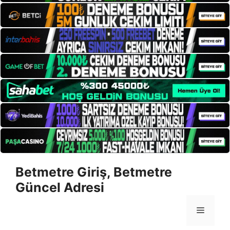
İçeriğe
Betmetre Giriş, Betmetre
atla
Güncel Adresi
Menü