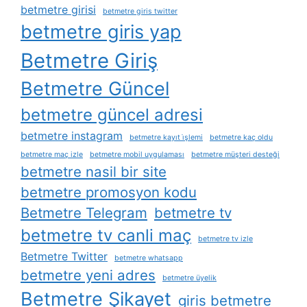
betmetre girisi
betmetre giris twitter
betmetre giris yap
Betmetre Giriş
Betmetre Güncel
betmetre güncel adresi
betmetre instagram
betmetre kayıt i̇şlemi
betmetre kaç oldu
betmetre maç izle
betmetre mobil uygulaması
betmetre müşteri desteği
betmetre nasil bir site
betmetre promosyon kodu
Betmetre Telegram
betmetre tv
betmetre tv canli maç
betmetre tv izle
Betmetre Twitter
betmetre whatsapp
betmetre yeni adres
betmetre üyelik
Betmetre Şikayet
giris betmetre