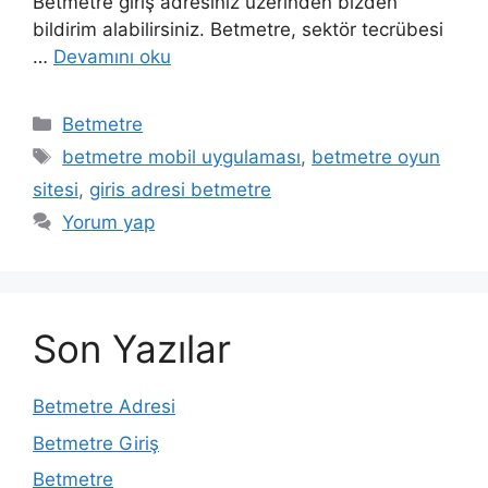
Betmetre giriş adresiniz üzerinden bizden
bildirim alabilirsiniz. Betmetre, sektör tecrübesi
…
Devamını oku
Kategoriler
Betmetre
Etiketler
betmetre mobil uygulaması
,
betmetre oyun
sitesi
,
giris adresi betmetre
Yorum yap
Son Yazılar
Betmetre Adresi
Betmetre Giriş
Betmetre