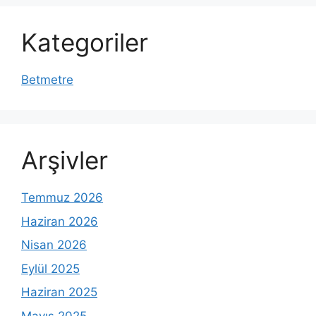
Kategoriler
Betmetre
Arşivler
Temmuz 2026
Haziran 2026
Nisan 2026
Eylül 2025
Haziran 2025
Mayıs 2025