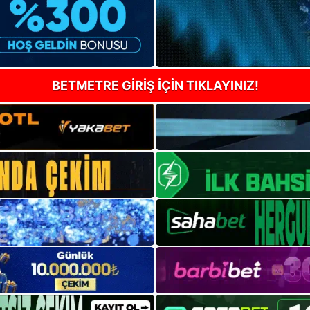
BETMETRE GİRİŞ İÇİN TIKLAYINIZ!