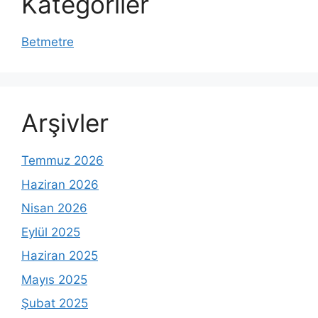
Kategoriler
Betmetre
Arşivler
Temmuz 2026
Haziran 2026
Nisan 2026
Eylül 2025
Haziran 2025
Mayıs 2025
Şubat 2025