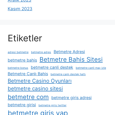
Aralık 2023
Kasım 2023
Etiketler
Betmetre Adresi
adresi betmetre
betmetre adres
Betmetre Bahis Sitesi
betmetre bahis
betmetre canli destek
betmetre bonus
betmetre canli maç izle
Betmetre Canlı Bahis
betmetre canlı destek hattı
Betmetre Casino Oyunları
betmetre casino sitesi
betmetre com
betmetre giris adresi
betmetre girisi
betmetre giris twitter
betmetre giris yap