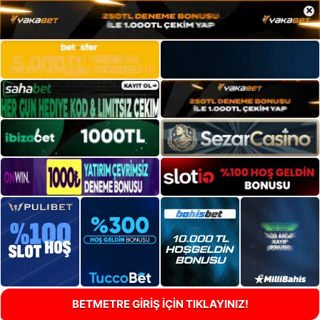
×
BETMETRE GİRİŞ İÇİN TIKLAYINIZ!