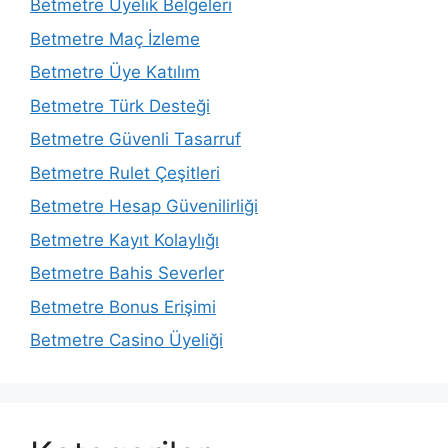
Betmetre Üyelik Belgeleri
Betmetre Maç İzleme
Betmetre Üye Katılım
Betmetre Türk Desteği
Betmetre Güvenli Tasarruf
Betmetre Rulet Çeşitleri
Betmetre Hesap Güvenilirliği
Betmetre Kayıt Kolaylığı
Betmetre Bahis Severler
Betmetre Bonus Erişimi
Betmetre Casino Üyeliği