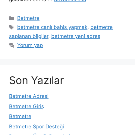
Kategoriler
Betmetre
Etiketler
betmetre canlı bahis yapmak
,
betmetre
saplanan bilgiler
,
betmetre yeni adres
Yorum yap
Son Yazılar
Betmetre Adresi
Betmetre Giriş
Betmetre
Betmetre Spor Desteği