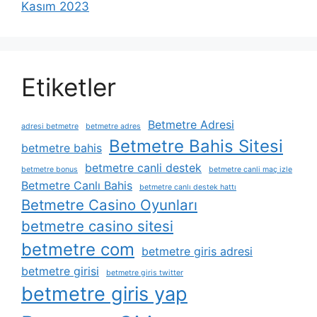
Kasım 2023
Etiketler
Betmetre Adresi
adresi betmetre
betmetre adres
Betmetre Bahis Sitesi
betmetre bahis
betmetre canli destek
betmetre bonus
betmetre canli maç izle
Betmetre Canlı Bahis
betmetre canlı destek hattı
Betmetre Casino Oyunları
betmetre casino sitesi
betmetre com
betmetre giris adresi
betmetre girisi
betmetre giris twitter
betmetre giris yap