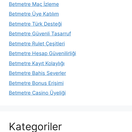
Betmetre Maç İzleme
Betmetre Üye Katılım
Betmetre Türk Desteği
Betmetre Güvenli Tasarruf
Betmetre Rulet Çeşitleri
Betmetre Hesap Güvenilirliği
Betmetre Kayıt Kolaylığı
Betmetre Bahis Severler
Betmetre Bonus Erişimi
Betmetre Casino Üyeliği
Kategoriler