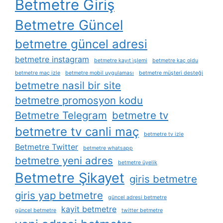
Betmetre Giriş
Betmetre Güncel
betmetre güncel adresi
betmetre instagram
betmetre kayıt i̇şlemi
betmetre kaç oldu
betmetre maç izle
betmetre mobil uygulaması
betmetre müşteri desteği
betmetre nasil bir site
betmetre promosyon kodu
Betmetre Telegram
betmetre tv
betmetre tv canli maç
betmetre tv izle
Betmetre Twitter
betmetre whatsapp
betmetre yeni adres
betmetre üyelik
Betmetre Şikayet
giris betmetre
giris yap betmetre
güncel adresi betmetre
kayit betmetre
güncel betmetre
twitter betmetre