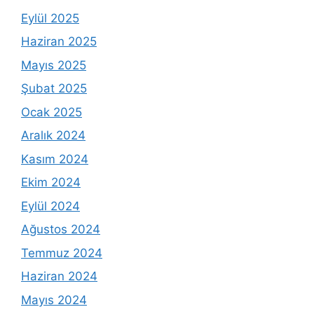
Eylül 2025
Haziran 2025
Mayıs 2025
Şubat 2025
Ocak 2025
Aralık 2024
Kasım 2024
Ekim 2024
Eylül 2024
Ağustos 2024
Temmuz 2024
Haziran 2024
Mayıs 2024