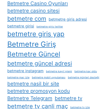
Betmetre Casino Oyunları
betmetre casino sitesi
betmetre com
betmetre giris adresi
betmetre girisi
betmetre giris twitter
betmetre giris yap
Betmetre Giriş
Betmetre Güncel
betmetre güncel adresi
betmetre instagram
betmetre kayıt i̇şlemi
betmetre kaç oldu
betmetre maç izle
betmetre mobil uygulaması
betmetre müşteri desteği
betmetre nasil bir site
betmetre promosyon kodu
Betmetre Telegram
betmetre tv
betmetre tv canli maç
betmetre tv izle