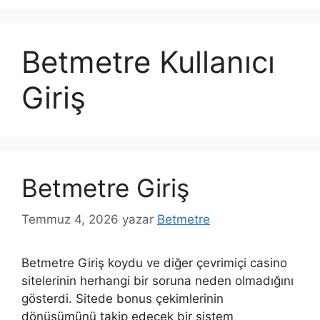
Betmetre Kullanıcı
Giriş
Betmetre Giriş
Temmuz 4, 2026
yazar
Betmetre
Betmetre Giriş koydu ve diğer çevrimiçi casino
sitelerinin herhangi bir soruna neden olmadığını
gösterdi. Sitede bonus çekimlerinin
dönüşümünü takip edecek bir sistem