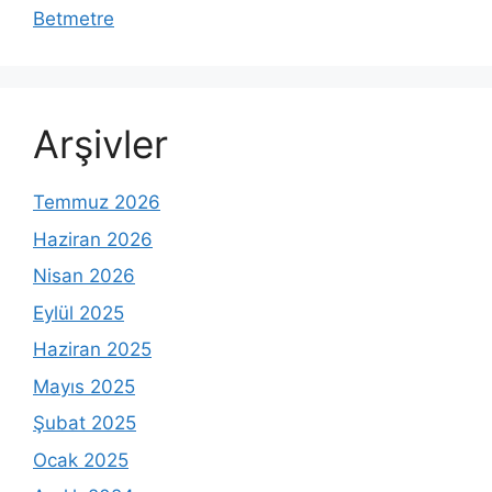
Betmetre
Arşivler
Temmuz 2026
Haziran 2026
Nisan 2026
Eylül 2025
Haziran 2025
Mayıs 2025
Şubat 2025
Ocak 2025