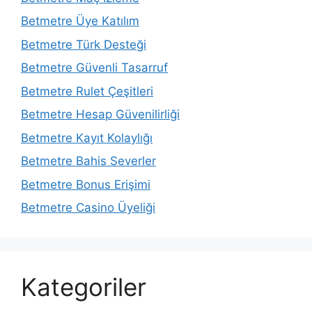
Betmetre Üye Katılım
Betmetre Türk Desteği
Betmetre Güvenli Tasarruf
Betmetre Rulet Çeşitleri
Betmetre Hesap Güvenilirliği
Betmetre Kayıt Kolaylığı
Betmetre Bahis Severler
Betmetre Bonus Erişimi
Betmetre Casino Üyeliği
Kategoriler