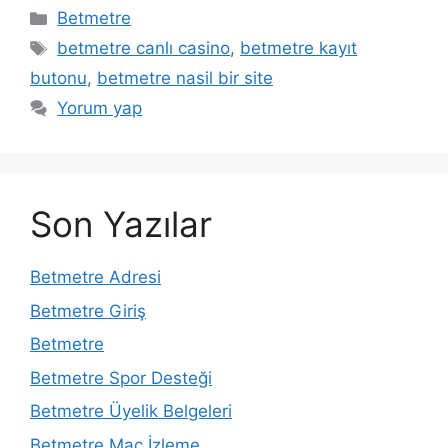
Kategoriler
Betmetre
Etiketler
betmetre canlı casino
,
betmetre kayıt
butonu
,
betmetre nasil bir site
Yorum yap
Son Yazılar
Betmetre Adresi
Betmetre Giriş
Betmetre
Betmetre Spor Desteği
Betmetre Üyelik Belgeleri
Betmetre Maç İzleme