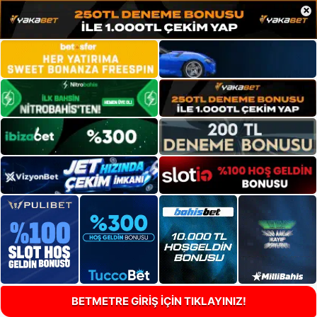
×
BETMETRE GİRİŞ İÇİN TIKLAYINIZ!