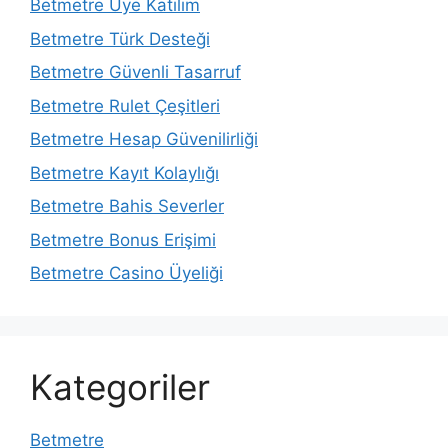
Betmetre Üye Katılım
Betmetre Türk Desteği
Betmetre Güvenli Tasarruf
Betmetre Rulet Çeşitleri
Betmetre Hesap Güvenilirliği
Betmetre Kayıt Kolaylığı
Betmetre Bahis Severler
Betmetre Bonus Erişimi
Betmetre Casino Üyeliği
Kategoriler
Betmetre