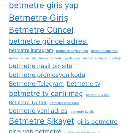
betmetre giris yap
Betmetre Giriş
Betmetre Güncel
betmetre güncel adresi
betmetre instagram
betmetre kayıt i̇şlemi
betmetre kaç oldu
betmetre maç izle
betmetre mobil uygulaması
betmetre müşteri desteği
betmetre nasil bir site
betmetre promosyon kodu
Betmetre Telegram
betmetre tv
betmetre tv canli maç
betmetre tv izle
Betmetre Twitter
betmetre whatsapp
betmetre yeni adres
betmetre üyelik
Betmetre Şikayet
giris betmetre
giris yap betmetre
güncel adresi betmetre