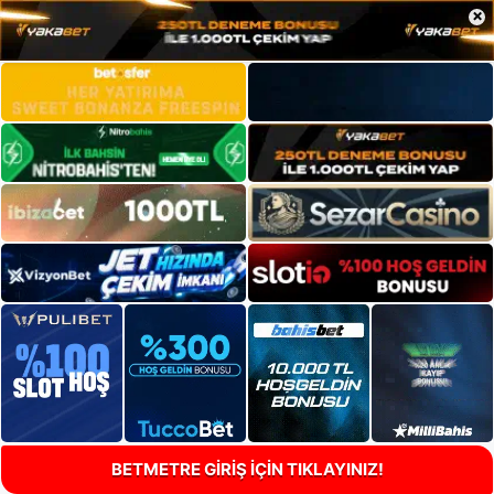
×
BETMETRE GİRİŞ İÇİN TIKLAYINIZ!