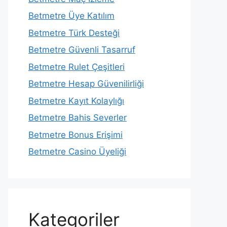
Betmetre Üye Katılım
Betmetre Türk Desteği
Betmetre Güvenli Tasarruf
Betmetre Rulet Çeşitleri
Betmetre Hesap Güvenilirliği
Betmetre Kayıt Kolaylığı
Betmetre Bahis Severler
Betmetre Bonus Erişimi
Betmetre Casino Üyeliği
Kategoriler