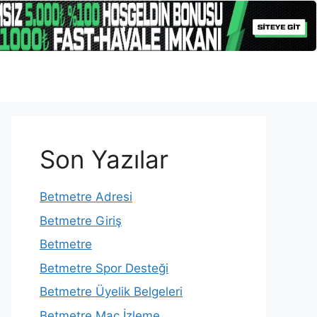
Son Yazılar
Betmetre Adresi
Betmetre Giriş
Betmetre
Betmetre Spor Desteği
Betmetre Üyelik Belgeleri
Betmetre Maç İzleme