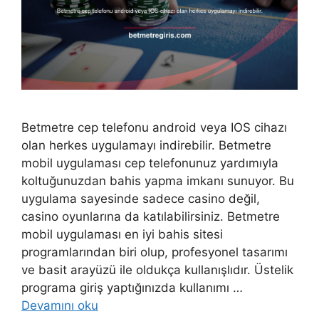
Betmetre cep telefonu android veya IOS cihazı
olan herkes uygulamayı indirebilir. Betmetre
mobil uygulaması cep telefonunuz yardımıyla
koltuğunuzdan bahis yapma imkanı sunuyor. Bu
uygulama sayesinde sadece casino değil,
casino oyunlarına da katılabilirsiniz. Betmetre
mobil uygulaması en iyi bahis sitesi
programlarından biri olup, profesyonel tasarımı
ve basit arayüzü ile oldukça kullanışlıdır. Üstelik
programa giriş yaptığınızda kullanımı …
Devamını oku