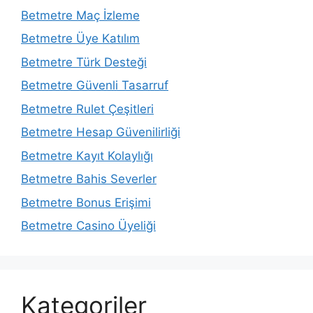
Betmetre Maç İzleme
Betmetre Üye Katılım
Betmetre Türk Desteği
Betmetre Güvenli Tasarruf
Betmetre Rulet Çeşitleri
Betmetre Hesap Güvenilirliği
Betmetre Kayıt Kolaylığı
Betmetre Bahis Severler
Betmetre Bonus Erişimi
Betmetre Casino Üyeliği
Kategoriler