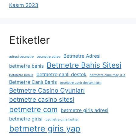
Kasım 2023
Etiketler
Betmetre Adresi
adresi betmetre
betmetre adres
Betmetre Bahis Sitesi
betmetre bahis
betmetre canli destek
betmetre bonus
betmetre canli maç izle
Betmetre Canlı Bahis
betmetre canlı destek hattı
Betmetre Casino Oyunları
betmetre casino sitesi
betmetre com
betmetre giris adresi
betmetre girisi
betmetre giris twitter
betmetre giris yap