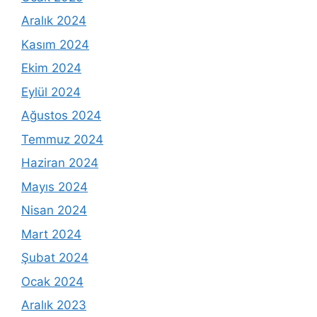
Aralık 2024
Kasım 2024
Ekim 2024
Eylül 2024
Ağustos 2024
Temmuz 2024
Haziran 2024
Mayıs 2024
Nisan 2024
Mart 2024
Şubat 2024
Ocak 2024
Aralık 2023