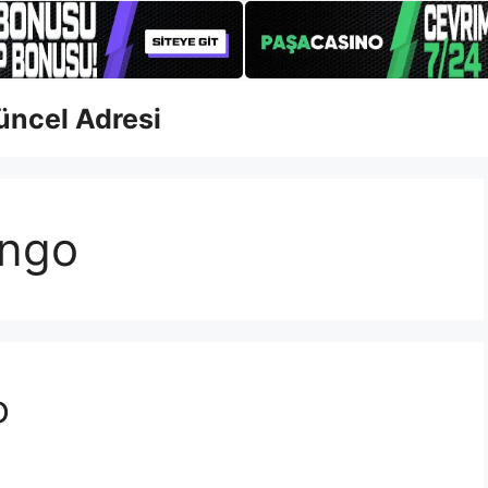
üncel Adresi
ingo
o