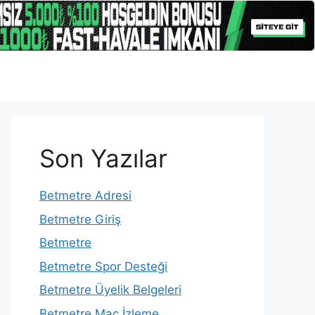
Son Yazılar
Betmetre Adresi
Betmetre Giriş
Betmetre
Betmetre Spor Desteği
Betmetre Üyelik Belgeleri
Betmetre Maç İzleme