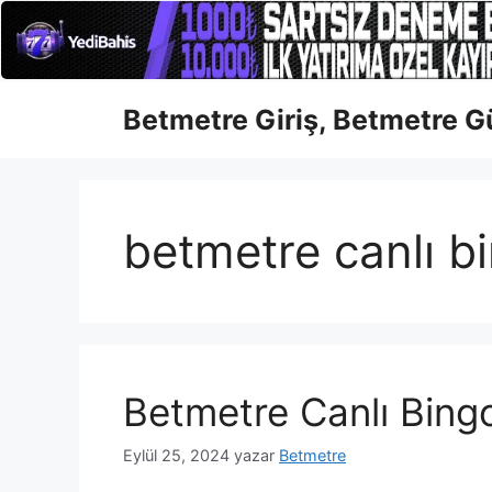
İçeriğe
Betmetre Giriş, Betmetre G
atla
betmetre canlı b
Betmetre Canlı Bing
Eylül 25, 2024
yazar
Betmetre