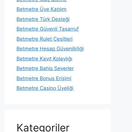
Betmetre Üye Katılım
Betmetre Türk Desteği
Betmetre Güvenli Tasarruf
Betmetre Rulet Çeşitleri
Betmetre Hesap Güvenilirliği
Betmetre Kayıt Kolaylığı
Betmetre Bahis Severler
Betmetre Bonus Erişimi
Betmetre Casino Üyeliği
Kategoriler