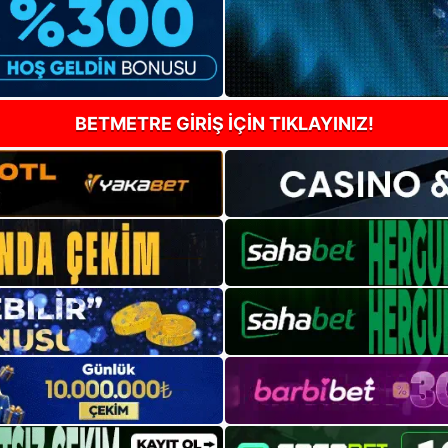
BETMETRE GİRİŞ İÇİN TIKLAYINIZ!