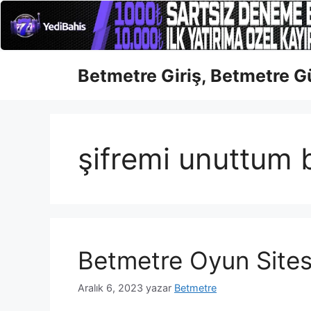
İçeriğe
Betmetre Giriş, Betmetre G
atla
şifremi unuttum 
Betmetre Oyun Sites
Aralık 6, 2023
yazar
Betmetre