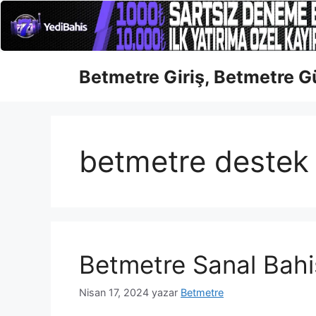
İçeriğe
Betmetre Giriş, Betmetre G
atla
betmetre destek
Betmetre Sanal Bahi
Nisan 17, 2024
yazar
Betmetre