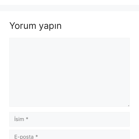
Yorum yapın
Yorum
İsim
E-