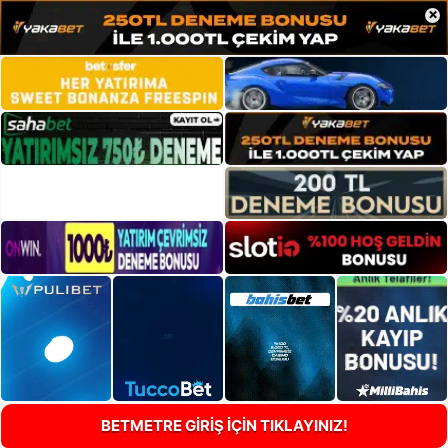
×
BETMETRE GİRİŞ İÇİN TIKLAYINIZ!