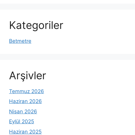
Kategoriler
Betmetre
Arşivler
Temmuz 2026
Haziran 2026
Nisan 2026
Eylül 2025
Haziran 2025