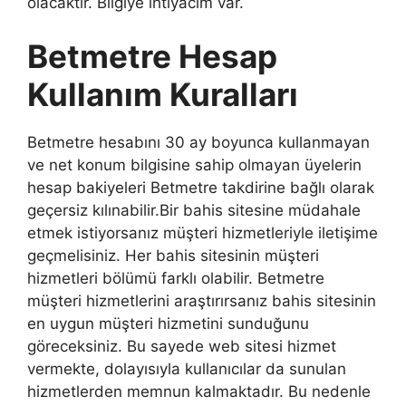
olacaktır. Bilgiye ihtiyacım var.
Betmetre Hesap
Kullanım Kuralları
Betmetre hesabını 30 ay boyunca kullanmayan
ve net konum bilgisine sahip olmayan üyelerin
hesap bakiyeleri Betmetre takdirine bağlı olarak
geçersiz kılınabilir.Bir bahis sitesine müdahale
etmek istiyorsanız müşteri hizmetleriyle iletişime
geçmelisiniz. Her bahis sitesinin müşteri
hizmetleri bölümü farklı olabilir. Betmetre
müşteri hizmetlerini araştırırsanız bahis sitesinin
en uygun müşteri hizmetini sunduğunu
göreceksiniz. Bu sayede web sitesi hizmet
vermekte, dolayısıyla kullanıcılar da sunulan
hizmetlerden memnun kalmaktadır. Bu nedenle