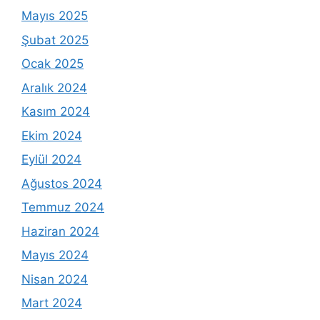
Mayıs 2025
Şubat 2025
Ocak 2025
Aralık 2024
Kasım 2024
Ekim 2024
Eylül 2024
Ağustos 2024
Temmuz 2024
Haziran 2024
Mayıs 2024
Nisan 2024
Mart 2024