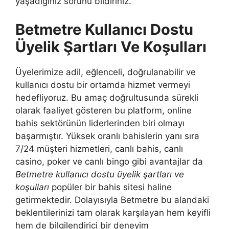
yaşadığınız sorunu bildiriniz.
Betmetre Kullanıcı Dostu
Üyelik Şartları Ve Koşulları
Üyelerimize adil, eğlenceli, doğrulanabilir ve
kullanıcı dostu bir ortamda hizmet vermeyi
hedefliyoruz. Bu amaç doğrultusunda sürekli
olarak faaliyet gösteren bu platform, online
bahis sektörünün liderlerinden biri olmayı
başarmıştır. Yüksek oranlı bahislerin yanı sıra
7/24 müşteri hizmetleri, canlı bahis, canlı
casino, poker ve canlı bingo gibi avantajlar da
Betmetre kullanıcı dostu üyelik şartları ve
koşulları
popüler bir bahis sitesi haline
getirmektedir. Dolayısıyla Betmetre bu alandaki
beklentilerinizi tam olarak karşılayan hem keyifli
hem de bilgilendirici bir deneyim