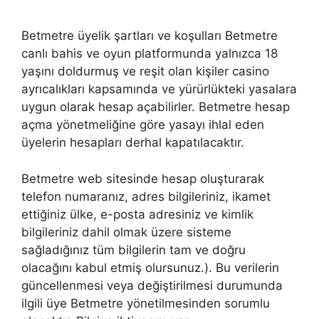
Betmetre üyelik şartları ve koşulları Betmetre
canlı bahis ve oyun platformunda yalnızca 18
yaşını doldurmuş ve reşit olan kişiler casino
ayrıcalıkları kapsamında ve yürürlükteki yasalara
uygun olarak hesap açabilirler. Betmetre hesap
açma yönetmeliğine göre yasayı ihlal eden
üyelerin hesapları derhal kapatılacaktır.
Betmetre web sitesinde hesap oluşturarak
telefon numaranız, adres bilgileriniz, ikamet
ettiğiniz ülke, e-posta adresiniz ve kimlik
bilgileriniz dahil olmak üzere sisteme
sağladığınız tüm bilgilerin tam ve doğru
olacağını kabul etmiş olursunuz.). Bu verilerin
güncellenmesi veya değiştirilmesi durumunda
ilgili üye Betmetre yönetilmesinden sorumlu