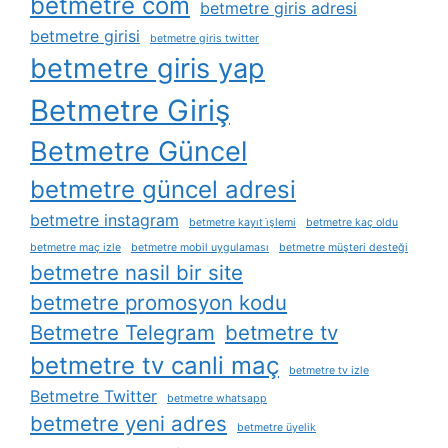
betmetre com
betmetre giris adresi
betmetre girisi
betmetre giris twitter
betmetre giris yap
Betmetre Giriş
Betmetre Güncel
betmetre güncel adresi
betmetre instagram
betmetre kayıt i̇şlemi
betmetre kaç oldu
betmetre maç izle
betmetre mobil uygulaması
betmetre müşteri desteği
betmetre nasil bir site
betmetre promosyon kodu
Betmetre Telegram
betmetre tv
betmetre tv canli maç
betmetre tv izle
Betmetre Twitter
betmetre whatsapp
betmetre yeni adres
betmetre üyelik