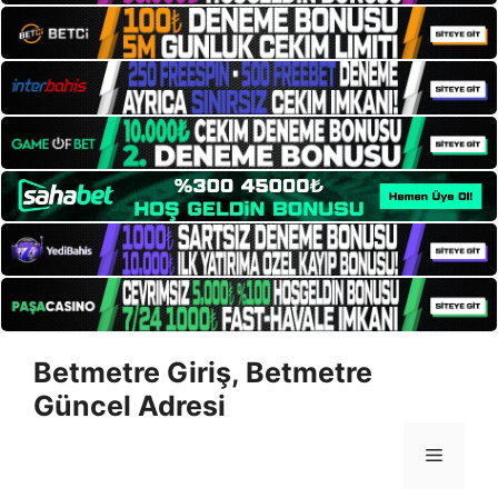
İçeriğe
Betmetre Giriş, Betmetre
atla
Güncel Adresi
Menü