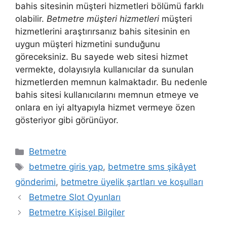
bahis sitesinin müşteri hizmetleri bölümü farklı
olabilir.
Betmetre müşteri hizmetleri
müşteri
hizmetlerini araştırırsanız bahis sitesinin en
uygun müşteri hizmetini sunduğunu
göreceksiniz. Bu sayede web sitesi hizmet
vermekte, dolayısıyla kullanıcılar da sunulan
hizmetlerden memnun kalmaktadır. Bu nedenle
bahis sitesi kullanıcılarını memnun etmeye ve
onlara en iyi altyapıyla hizmet vermeye özen
gösteriyor gibi görünüyor.
Kategoriler
Betmetre
Etiketler
betmetre giris yap
,
betmetre sms şikâyet
gönderimi
,
betmetre üyelik şartları ve koşulları
Betmetre Slot Oyunları
Betmetre Kişisel Bilgiler