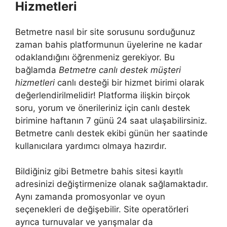
Hizmetleri
Betmetre nasıl bir site sorusunu sorduğunuz
zaman bahis platformunun üyelerine ne kadar
odaklandığını öğrenmeniz gerekiyor. Bu
bağlamda
Betmetre canlı destek müşteri
hizmetleri
canlı desteği bir hizmet birimi olarak
değerlendirilmelidir! Platforma ilişkin birçok
soru, yorum ve önerileriniz için canlı destek
birimine haftanın 7 günü 24 saat ulaşabilirsiniz.
Betmetre canlı destek ekibi günün her saatinde
kullanıcılara yardımcı olmaya hazırdır.
Bildiğiniz gibi Betmetre bahis sitesi kayıtlı
adresinizi değiştirmenize olanak sağlamaktadır.
Aynı zamanda promosyonlar ve oyun
seçenekleri de değişebilir. Site operatörleri
ayrıca turnuvalar ve yarışmalar da