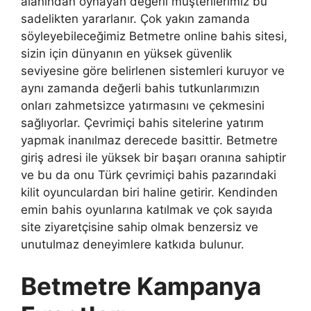
alanından oynayan değerli müşterilerimiz bu
sadelikten yararlanır. Çok yakın zamanda
söyleyebileceğimiz Betmetre online bahis sitesi,
sizin için dünyanın en yüksek güvenlik
seviyesine göre belirlenen sistemleri kuruyor ve
aynı zamanda değerli bahis tutkunlarımızın
onları zahmetsizce yatırmasını ve çekmesini
sağlıyorlar. Çevrimiçi bahis sitelerine yatırım
yapmak inanılmaz derecede basittir. Betmetre
giriş adresi ile yüksek bir başarı oranına sahiptir
ve bu da onu Türk çevrimiçi bahis pazarındaki
kilit oyunculardan biri haline getirir. Kendinden
emin bahis oyunlarına katılmak ve çok sayıda
site ziyaretçisine sahip olmak benzersiz ve
unutulmaz deneyimlere katkıda bulunur.
Betmetre Kampanya