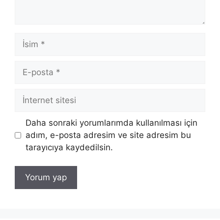
İsim
E-
posta
İnternet
sitesi
Daha sonraki yorumlarımda kullanılması için
adım, e-posta adresim ve site adresim bu
tarayıcıya kaydedilsin.