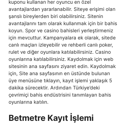
kuponu kullanan her oyuncu en özel
avantajlardan yararlanabilir. Siteye erişimi olan
şanslı bireylerden biri olabilirsiniz. Sitenin
avantajlarını tam olarak kullanmak için bir bahis
koyun. Spor ve casino bahisleri yerleştirmeniz
için mevcuttur. Kampanyalara ek olarak, sitede
canlı maçları izleyebilir ve rehberli canlı poker,
rulet ve diğer oyunlara katılabilirsiniz. Casino
oyunlarına katılabilirsiniz. Kaydolmak için web
sitesinin ana sayfasını ziyaret edin. Kaydolmak
için, Site ana sayfasının en üstünde bulunan
üye menüsüne tıklayın, kayıt işlemi yaklaşık 5
dakika sürecektir. Ardından Türkiye’deki
çevrimiçi bahis endüstrisini tanımlayan bahis
oyunlarına katılın.
Betmetre Kayıt İşlemi