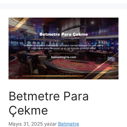
Betmetre Para
Çekme
Mayıs 31, 2025
yazar
Betmetre