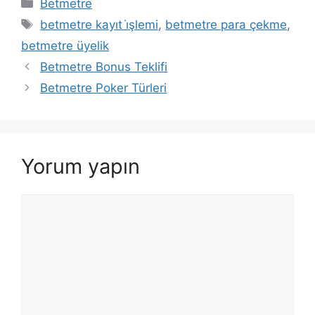
Kategoriler
Betmetre
Etiketler
betmetre kayıt i̇şlemi
,
betmetre para çekme
,
betmetre üyelik
Betmetre Bonus Teklifi
Betmetre Poker Türleri
Yorum yapın
Yorum