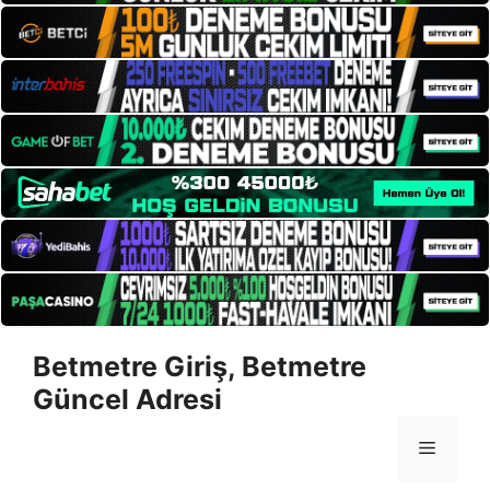
İçeriğe
Betmetre Giriş, Betmetre
atla
Güncel Adresi
Menü