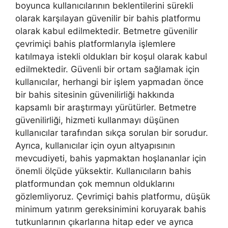
boyunca kullanıcılarının beklentilerini sürekli
olarak karşılayan güvenilir bir bahis platformu
olarak kabul edilmektedir. Betmetre güvenilir
çevrimiçi bahis platformlarıyla işlemlere
katılmaya istekli oldukları bir koşul olarak kabul
edilmektedir. Güvenli bir ortam sağlamak için
kullanıcılar, herhangi bir işlem yapmadan önce
bir bahis sitesinin güvenilirliği hakkında
kapsamlı bir araştırmayı yürütürler. Betmetre
güvenilirliği, hizmeti kullanmayı düşünen
kullanıcılar tarafından sıkça sorulan bir sorudur.
Ayrıca, kullanıcılar için oyun altyapısının
mevcudiyeti, bahis yapmaktan hoşlananlar için
önemli ölçüde yüksektir. Kullanıcıların bahis
platformundan çok memnun olduklarını
gözlemliyoruz. Çevrimiçi bahis platformu, düşük
minimum yatırım gereksinimini koruyarak bahis
tutkunlarının çıkarlarına hitap eder ve ayrıca