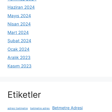
Haziran 2024
Mayıs 2024
Nisan 2024
Mart 2024
Şubat 2024
Ocak 2024
Aralık 2023
Kasım 2023
Etiketler
Betmetre Adresi
adresi betmetre
betmetre adres