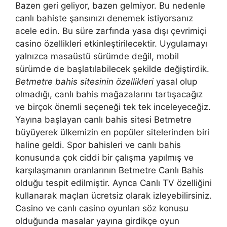
Bazen geri geliyor, bazen gelmiyor. Bu nedenle
canlı bahiste şansınızı denemek istiyorsanız
acele edin. Bu süre zarfında yasa dışı çevrimiçi
casino özellikleri etkinleştirilecektir. Uygulamayı
yalnızca masaüstü sürümde değil, mobil
sürümde de başlatılabilecek şekilde değiştirdik.
Betmetre bahis sitesinin özellikleri
yasal olup
olmadığı, canlı bahis mağazalarını tartışacağız
ve birçok önemli seçeneği tek tek inceleyeceğiz.
Yayına başlayan canlı bahis sitesi Betmetre
büyüyerek ülkemizin en popüler sitelerinden biri
haline geldi. Spor bahisleri ve canlı bahis
konusunda çok ciddi bir çalışma yapılmış ve
karşılaşmanın oranlarının Betmetre Canlı Bahis
olduğu tespit edilmiştir. Ayrıca Canlı TV özelliğini
kullanarak maçları ücretsiz olarak izleyebilirsiniz.
Casino ve canlı casino oyunları söz konusu
olduğunda masalar yayına girdikçe oyun