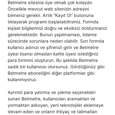
Betmetre sitesine üye olmak çok kolaydır.
Öncelikle mevcut web sitenizin adresini
bilmeniz gerekir. Artık “Kayıt Ol” butonuna
tıklayarak programı başlatabilirsiniz. Formda
kişisel bilgilerinizi doğru ve eksiksiz doldurmanız
gerekmektedir. Bunun yapılmaması, ödeme
sürecinde sorunlara neden olabilir. Son formda
kullanıcı adınızı ve şifrenizi girin ve
Betmetre
üyesi lisansı olmadan kalite
üyesi istediğiniz
para birimini oluşturun. Bu şekilde Betmetre
sadık bir kullanıcısı olursunuz. Gördüğünüz gibi
Betmetre aboneliğini diğer platformlar gibi
kullanmıyoruz.
Ayrıntılı para yatırma ve çekme seçenekleri
sunan Betmetre, kullanıcıları aramaktan ve
yormaktan alıkoyan, yeni teknolojiler eklemeye
devam eden ve onların ihtiyaç ve talimatları