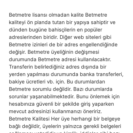
Betmetre lisansı olmadan kalite Betmetre
kaliteyi ön planda tutan bir yapıya sahiptir ve
dünden bugüne bahisçilerin en popüler
adreslerinden biridir. Diğer web siteleri gibi
Betmetre izinleri de bir adres engellendiğinde
değişir. Betmetre üyeliğinin değişmesi
durumunda Betmetre adresi kullanılacaktır.
Transferin belirlediğiniz adres dışında bir
yerden yapılması durumunda banka transferleri,
bakiye ücretleri vb. için. Bu durumlardan
Betmetre sorumlu değildir. Bazı durumlarda
sorunlar yaşanabilmektedir. Bunu önlemek için
hesabınıza güvenli bir şekilde giriş yaparken
mevcut adresinizi kullanmanızı öneririz.
Betmetre Kalitesi Her üye herhangi bir belgeye
bağlı değildir, üyelerin yalnızca gerekli belgeleri