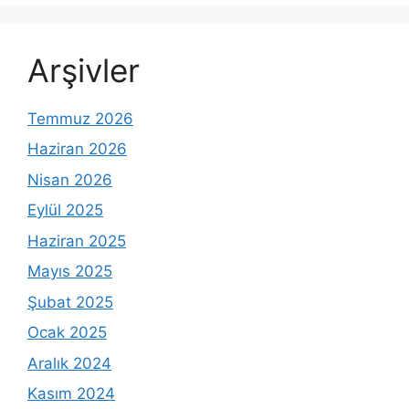
Arşivler
Temmuz 2026
Haziran 2026
Nisan 2026
Eylül 2025
Haziran 2025
Mayıs 2025
Şubat 2025
Ocak 2025
Aralık 2024
Kasım 2024