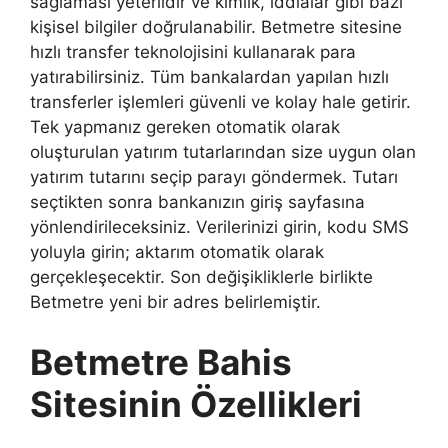
sağlaması yeterlidir ve kimlik, iddialar gibi bazı
kişisel bilgiler doğrulanabilir. Betmetre sitesine
hızlı transfer teknolojisini kullanarak para
yatırabilirsiniz. Tüm bankalardan yapılan hızlı
transferler işlemleri güvenli ve kolay hale getirir.
Tek yapmanız gereken otomatik olarak
oluşturulan yatırım tutarlarından size uygun olan
yatırım tutarını seçip parayı göndermek. Tutarı
seçtikten sonra bankanızın giriş sayfasına
yönlendirileceksiniz. Verilerinizi girin, kodu SMS
yoluyla girin; aktarım otomatik olarak
gerçekleşecektir. Son değişikliklerle birlikte
Betmetre yeni bir adres belirlemiştir.
Betmetre Bahis
Sitesinin Özellikleri