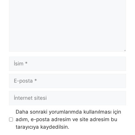
İsim
E-
posta
İnternet
sitesi
Daha sonraki yorumlarımda kullanılması için
adım, e-posta adresim ve site adresim bu
tarayıcıya kaydedilsin.