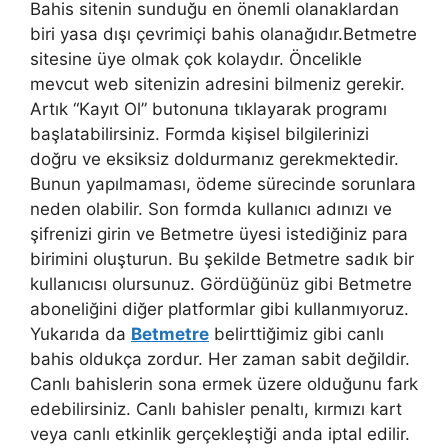
Bahis sitenin sunduğu en önemli olanaklardan
biri yasa dışı çevrimiçi bahis olanağıdır.Betmetre
sitesine üye olmak çok kolaydır. Öncelikle
mevcut web sitenizin adresini bilmeniz gerekir.
Artık “Kayıt Ol” butonuna tıklayarak programı
başlatabilirsiniz. Formda kişisel bilgilerinizi
doğru ve eksiksiz doldurmanız gerekmektedir.
Bunun yapılmaması, ödeme sürecinde sorunlara
neden olabilir. Son formda kullanıcı adınızı ve
şifrenizi girin ve Betmetre üyesi istediğiniz para
birimini oluşturun. Bu şekilde Betmetre sadık bir
kullanıcısı olursunuz. Gördüğünüz gibi Betmetre
aboneliğini diğer platformlar gibi kullanmıyoruz.
Yukarıda da
Betmetre
belirttiğimiz gibi canlı
bahis oldukça zordur. Her zaman sabit değildir.
Canlı bahislerin sona ermek üzere olduğunu fark
edebilirsiniz. Canlı bahisler penaltı, kırmızı kart
veya canlı etkinlik gerçekleştiği anda iptal edilir.