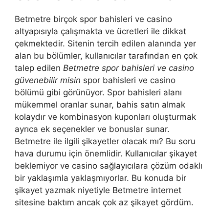
Betmetre birçok spor bahisleri ve casino
altyapısıyla çalışmakta ve ücretleri ile dikkat
çekmektedir. Sitenin tercih edilen alanında yer
alan bu bölümler, kullanıcılar tarafından en çok
talep edilen
Betmetre spor bahisleri ve casino
güvenebilir misin
spor bahisleri ve casino
bölümü gibi görünüyor. Spor bahisleri alanı
mükemmel oranlar sunar, bahis satın almak
kolaydır ve kombinasyon kuponları oluşturmak
ayrıca ek seçenekler ve bonuslar sunar.
Betmetre ile ilgili şikayetler olacak mı? Bu soru
hava durumu için önemlidir. Kullanıcılar şikayet
beklemiyor ve casino sağlayıcılara çözüm odaklı
bir yaklaşımla yaklaşmıyorlar. Bu konuda bir
şikayet yazmak niyetiyle Betmetre internet
sitesine baktım ancak çok az şikayet gördüm.