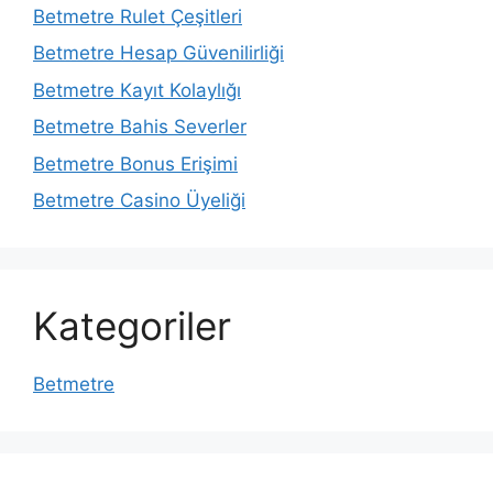
Betmetre Rulet Çeşitleri
Betmetre Hesap Güvenilirliği
Betmetre Kayıt Kolaylığı
Betmetre Bahis Severler
Betmetre Bonus Erişimi
Betmetre Casino Üyeliği
Kategoriler
Betmetre