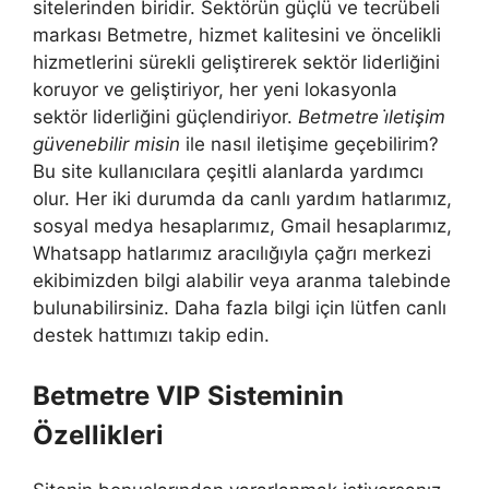
sitelerinden biridir. Sektörün güçlü ve tecrübeli
markası Betmetre, hizmet kalitesini ve öncelikli
hizmetlerini sürekli geliştirerek sektör liderliğini
koruyor ve geliştiriyor, her yeni lokasyonla
sektör liderliğini güçlendiriyor.
Betmetre i̇letişim
güvenebilir misin
ile nasıl iletişime geçebilirim?
Bu site kullanıcılara çeşitli alanlarda yardımcı
olur. Her iki durumda da canlı yardım hatlarımız,
sosyal medya hesaplarımız, Gmail hesaplarımız,
Whatsapp hatlarımız aracılığıyla çağrı merkezi
ekibimizden bilgi alabilir veya aranma talebinde
bulunabilirsiniz. Daha fazla bilgi için lütfen canlı
destek hattımızı takip edin.
Betmetre VIP Sisteminin
Özellikleri