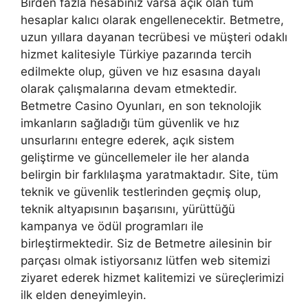
Birden fazla hesabınız varsa açık olan tüm
hesaplar kalıcı olarak engellenecektir. Betmetre,
uzun yıllara dayanan tecrübesi ve müşteri odaklı
hizmet kalitesiyle Türkiye pazarında tercih
edilmekte olup, güven ve hız esasına dayalı
olarak çalışmalarına devam etmektedir.
Betmetre Casino Oyunları, en son teknolojik
imkanların sağladığı tüm güvenlik ve hız
unsurlarını entegre ederek, açık sistem
geliştirme ve güncellemeler ile her alanda
belirgin bir farklılaşma yaratmaktadır. Site, tüm
teknik ve güvenlik testlerinden geçmiş olup,
teknik altyapısının başarısını, yürüttüğü
kampanya ve ödül programları ile
birleştirmektedir. Siz de Betmetre ailesinin bir
parçası olmak istiyorsanız lütfen web sitemizi
ziyaret ederek hizmet kalitemizi ve süreçlerimizi
ilk elden deneyimleyin.