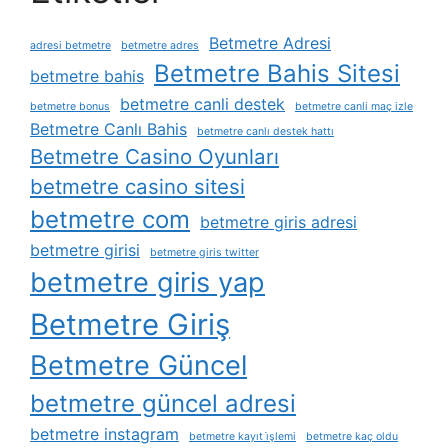
Betmetre Adresi
adresi betmetre
betmetre adres
Betmetre Bahis Sitesi
betmetre bahis
betmetre canli destek
betmetre bonus
betmetre canli maç izle
Betmetre Canlı Bahis
betmetre canlı destek hattı
Betmetre Casino Oyunları
betmetre casino sitesi
betmetre com
betmetre giris adresi
betmetre girisi
betmetre giris twitter
betmetre giris yap
Betmetre Giriş
Betmetre Güncel
betmetre güncel adresi
betmetre instagram
betmetre kayıt i̇şlemi
betmetre kaç oldu