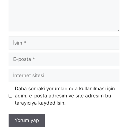
İsim
E-
posta
İnternet
sitesi
Daha sonraki yorumlarımda kullanılması için
adım, e-posta adresim ve site adresim bu
tarayıcıya kaydedilsin.