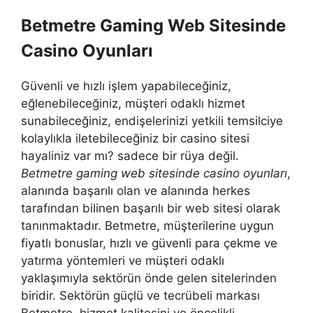
Betmetre Gaming Web Sitesinde
Casino Oyunları
Güvenli ve hızlı işlem yapabileceğiniz,
eğlenebileceğiniz, müşteri odaklı hizmet
sunabileceğiniz, endişelerinizi yetkili temsilciye
kolaylıkla iletebileceğiniz bir casino sitesi
hayaliniz var mı? sadece bir rüya değil.
Betmetre gaming web sitesinde casino oyunları
,
alanında başarılı olan ve alanında herkes
tarafından bilinen başarılı bir web sitesi olarak
tanınmaktadır. Betmetre, müşterilerine uygun
fiyatlı bonuslar, hızlı ve güvenli para çekme ve
yatırma yöntemleri ve müşteri odaklı
yaklaşımıyla sektörün önde gelen sitelerinden
biridir. Sektörün güçlü ve tecrübeli markası