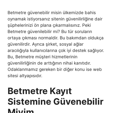
Betmetre güvenebilir misin ülkemizde bahis
oynamak istiyorsanız sitenin güvenilirliğine dair
şüphelerinizi ön plana çıkarmalısınız. Peki
Betmetre güvenilebilir mi? Bu tür soruların
ortaya çıkması normaldir. Bu bakımdan oldukça
güvenilirdir. Ayrıca şirket, sosyal ağlar
aracılığıyla kullanıcılarına çok iyi destek sağlıyor.
Bu, Betmetre müşteri hizmetlerinin
güvenilirliğinin de arttığının nihai kanıtıdır.
Odaklanmamız gereken bir diğer konu ise web
sitesi altyapısıdır.
Betmetre Kayıt
Sistemine Güvenebilir
Miyim