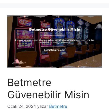
Betmetre
Güvenebilir Misin
Ocak 24, 2024
yazar
Betmetre