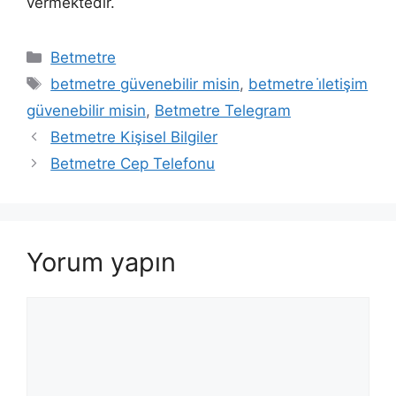
vermektedir.
Kategoriler
Betmetre
Etiketler
betmetre güvenebilir misin
,
betmetre i̇letişim
güvenebilir misin
,
Betmetre Telegram
Betmetre Kişisel Bilgiler
Betmetre Cep Telefonu
Yorum yapın
Yorum