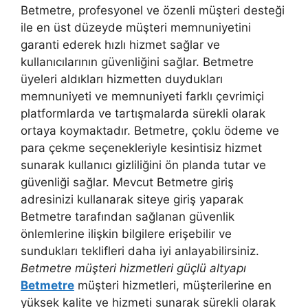
Betmetre, profesyonel ve özenli müşteri desteği
ile en üst düzeyde müşteri memnuniyetini
garanti ederek hızlı hizmet sağlar ve
kullanıcılarının güvenliğini sağlar. Betmetre
üyeleri aldıkları hizmetten duydukları
memnuniyeti ve memnuniyeti farklı çevrimiçi
platformlarda ve tartışmalarda sürekli olarak
ortaya koymaktadır. Betmetre, çoklu ödeme ve
para çekme seçenekleriyle kesintisiz hizmet
sunarak kullanıcı gizliliğini ön planda tutar ve
güvenliği sağlar. Mevcut Betmetre giriş
adresinizi kullanarak siteye giriş yaparak
Betmetre tarafından sağlanan güvenlik
önlemlerine ilişkin bilgilere erişebilir ve
sundukları teklifleri daha iyi anlayabilirsiniz.
Betmetre müşteri hizmetleri güçlü altyapı
Betmetre
müşteri hizmetleri, müşterilerine en
yüksek kalite ve hizmeti sunarak sürekli olarak