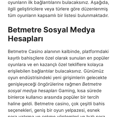
oyunların ilk bağlantılarını bulacaksınız. Aşağıda,
ilgili geliştiricilere veya türlere göre düzenlenmiş
tüm oyunların kapsamlı bir listesi bulunmaktadır.
Betmetre Sosyal Medya
Hesapları
Betmetre Casino alanının kalbinde, platformdaki
kayıtlı bahisçilere özel olarak sunulan en popüler
oyunlara ve en kazançlı özel tekliflere kolayca
erişilebilen bağlantılar bulacaksınız. Günümüz
oyun endüstrisindeki yeni girişimlerin gelecekte
genişleyeceği öngörülerine rağmen
Betmetre
sosyal medya hesapları
Gaming, kısa sürede
binlerce kullanıcı arasında popüler bir tercih
haline geldi. Betmetre casino, çok çeşitli bahis
seçenekleri, geniş bir oyun yelpazesi, esnek
para yatırma ve çekme yöntemleri ve hızlı para