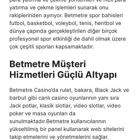
yatırma ve çekme işlemleri sunarak onu
rakiplerinden ayırıyor. Betmetre spor bahisleri
futbol, ​​basketbol, ​​voleybol, tenis, hentbol ve
dünya çapında gerçekleştirilen diğer birçok
profesyonel spor etkinliği de dahil olmak üzere
çok çeşitli sporları kapsamaktadır.
Betmetre Müşteri
Hizmetleri Güçlü Altyapı
Betmetre Casino’da rulet, bakara, Black Jack ve
barbut gibi canlı casino oyunlarının yanı sıra
Jack potlar, klasik slotlar, video slotlar, video
poker ve masa oyunları da
sunulmaktadır.Betmetre kullanıcılarının
yükseltilmiş bir panel kullanarak web sitelerini
takip etmelerini ve yönetmelerini sağlar.