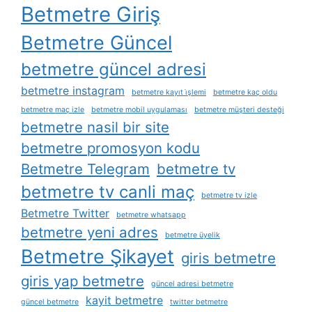
Betmetre Giriş
Betmetre Güncel
betmetre güncel adresi
betmetre instagram
betmetre kayıt i̇şlemi
betmetre kaç oldu
betmetre maç izle
betmetre mobil uygulaması
betmetre müşteri desteği
betmetre nasil bir site
betmetre promosyon kodu
Betmetre Telegram
betmetre tv
betmetre tv canli maç
betmetre tv izle
Betmetre Twitter
betmetre whatsapp
betmetre yeni adres
betmetre üyelik
Betmetre Şikayet
giris betmetre
giris yap betmetre
güncel adresi betmetre
kayit betmetre
güncel betmetre
twitter betmetre