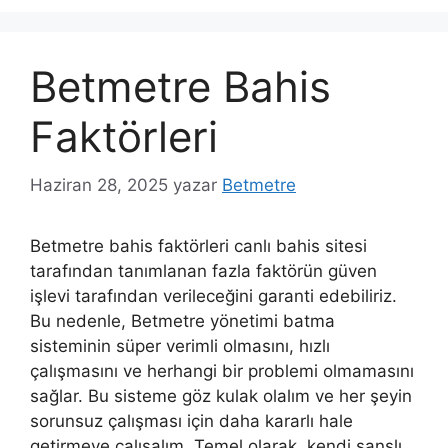
Betmetre Bahis
Faktörleri
Haziran 28, 2025
yazar
Betmetre
Betmetre bahis faktörleri canlı bahis sitesi
tarafından tanımlanan fazla faktörün güven
işlevi tarafından verileceğini garanti edebiliriz.
Bu nedenle, Betmetre yönetimi batma
sisteminin süper verimli olmasını, hızlı
çalışmasını ve herhangi bir problemi olmamasını
sağlar. Bu sisteme göz kulak olalım ve her şeyin
sorunsuz çalışması için daha kararlı hale
getirmeye çalışalım. Temel olarak, kendi şanslı