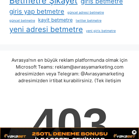
Betmetre Şikayet
giris betmetre
giris yap betmetre
güncel adresi betmetre
kayit betmetre
güncel betmetre
twitter betmetre
yeni adresi betmetre
yeni giris betmetre
Avrasya'nın en büyük reklam platformunda olmak için
Microsoft Teams:
reklam@avrasyamarketing.com
adresimizden veya Telegram: @Avrasyamarketing
adresimizden irtibat kurabilirsiniz. (Tek iletişim
adreslerimiz teams / telegram ve mail adresimizdir.
Harici hiçbir iletişim adresimiz bulunmamaktadır.
Lütfen itibar etmeyiniz.) Türkiye yasalarına göre 7258
sayılı kanun uyarınca yasa dışı bahis oynamanın
cezaları mevcuttur. Şu an bulunduğunuz site hiç bir
şekilde illegal bahis oyunları oynatmıyor ve oynamaya
aracı olmuyordur.
betroller
|
rubibahis
|
baymavi
|
×
betpanda
|
betgar
|
erxbet
|
nissbet
|
betsine