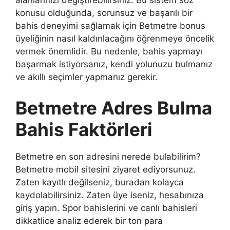
alanlarınızı değiştirebilirsiniz. Bu sistem söz
konusu olduğunda, sorunsuz ve başarılı bir
bahis deneyimi sağlamak için Betmetre bonus
üyeliğinin nasıl kaldırılacağını öğrenmeye öncelik
vermek önemlidir. Bu nedenle, bahis yapmayı
başarmak istiyorsanız, kendi yolunuzu bulmanız
ve akıllı seçimler yapmanız gerekir.
Betmetre Adres Bulma
Bahis Faktörleri
Betmetre en son adresini nerede bulabilirim?
Betmetre mobil sitesini ziyaret ediyorsunuz.
Zaten kayıtlı değilseniz, buradan kolayca
kaydolabilirsiniz. Zaten üye iseniz, hesabınıza
giriş yapın. Spor bahislerini ve canlı bahisleri
dikkatlice analiz ederek bir ton para