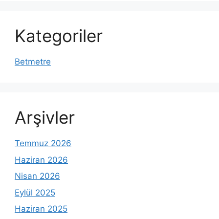
Kategoriler
Betmetre
Arşivler
Temmuz 2026
Haziran 2026
Nisan 2026
Eylül 2025
Haziran 2025