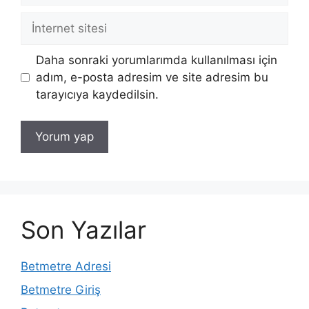
İnternet
sitesi
Daha sonraki yorumlarımda kullanılması için
adım, e-posta adresim ve site adresim bu
tarayıcıya kaydedilsin.
Son Yazılar
Betmetre Adresi
Betmetre Giriş