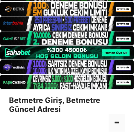
İçeriğe
Betmetre Giriş, Betmetre
atla
Güncel Adresi
Menü