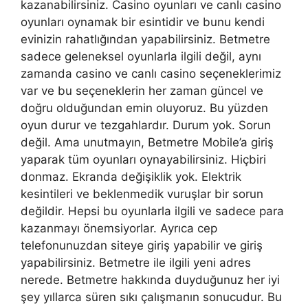
kazanabilirsiniz. Casino oyunları ve canlı casino
oyunları oynamak bir esintidir ve bunu kendi
evinizin rahatlığından yapabilirsiniz. Betmetre
sadece geleneksel oyunlarla ilgili değil, aynı
zamanda casino ve canlı casino seçeneklerimiz
var ve bu seçeneklerin her zaman güncel ve
doğru olduğundan emin oluyoruz. Bu yüzden
oyun durur ve tezgahlardır. Durum yok. Sorun
değil. Ama unutmayın, Betmetre Mobile’a giriş
yaparak tüm oyunları oynayabilirsiniz. Hiçbiri
donmaz. Ekranda değişiklik yok. Elektrik
kesintileri ve beklenmedik vuruşlar bir sorun
değildir. Hepsi bu oyunlarla ilgili ve sadece para
kazanmayı önemsiyorlar. Ayrıca cep
telefonunuzdan siteye giriş yapabilir ve giriş
yapabilirsiniz. Betmetre ile ilgili yeni adres
nerede. Betmetre hakkında duyduğunuz her iyi
şey yıllarca süren sıkı çalışmanın sonucudur. Bu