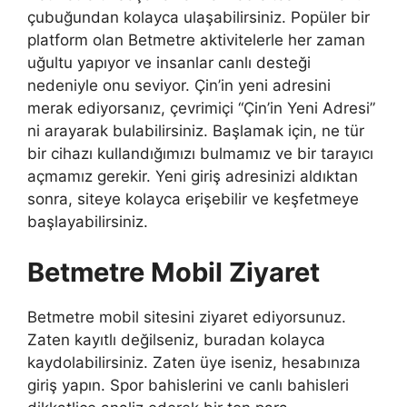
çubuğundan kolayca ulaşabilirsiniz. Popüler bir
platform olan Betmetre aktivitelerle her zaman
uğultu yapıyor ve insanlar canlı desteği
nedeniyle onu seviyor. Çin’in yeni adresini
merak ediyorsanız, çevrimiçi “Çin’in Yeni Adresi”
ni arayarak bulabilirsiniz. Başlamak için, ne tür
bir cihazı kullandığımızı bulmamız ve bir tarayıcı
açmamız gerekir. Yeni giriş adresinizi aldıktan
sonra, siteye kolayca erişebilir ve keşfetmeye
başlayabilirsiniz.
Betmetre Mobil Ziyaret
Betmetre mobil sitesini ziyaret ediyorsunuz.
Zaten kayıtlı değilseniz, buradan kolayca
kaydolabilirsiniz. Zaten üye iseniz, hesabınıza
giriş yapın. Spor bahislerini ve canlı bahisleri