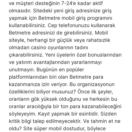
ve müşteri desteğinin 7-24’e kadar aktif
olmasıdır. Sitedeki yeni giriş adresinize giriş
yapmak için Betmetre mobil giriş programını
kullanabilirsiniz. Cep telefonunuzu kullanarak
Betmetre adresinizi de girebilirsiniz. Mobil
siteyle, herhangi bir güçlük veya rahatsızlık
olmadan casino oyunlarının tadını
çıkarabilirsiniz. Yeni üyelerin özel bonuslarından
ve yatırım avantajlarından yararlanmayı
unutmayın. Bugünün en popüler
platformlarından biri olan Betmetre para
kazanmanıza izin veriyor. Bu organizasyonun
özelliklerini biliyor musunuz? Önce ilk şeyler,
oranların gök yüksek olduğunu ve herkesin bu
oranlar aracılığıyla bir ton para kazanabileceğini
söyleyeyim. Kayıt yapmak bir esintidir. Sizden
kritik bilgi talep edilmeyecektir. Ve tahmin et ne
oldu? Site süper mobil dostudur, böylece