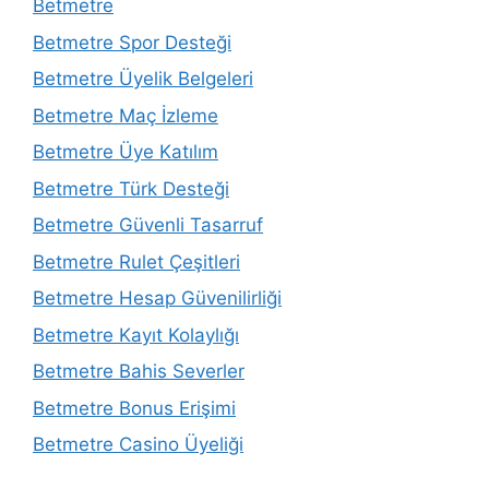
Betmetre
Betmetre Spor Desteği
Betmetre Üyelik Belgeleri
Betmetre Maç İzleme
Betmetre Üye Katılım
Betmetre Türk Desteği
Betmetre Güvenli Tasarruf
Betmetre Rulet Çeşitleri
Betmetre Hesap Güvenilirliği
Betmetre Kayıt Kolaylığı
Betmetre Bahis Severler
Betmetre Bonus Erişimi
Betmetre Casino Üyeliği